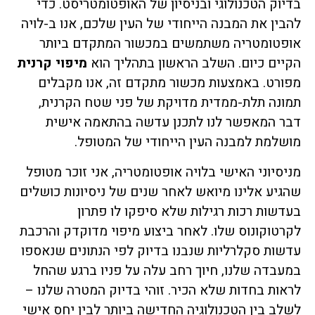
בדיוק הטכנולוגי ובניסיון של האופטומטריסט. כדי
להבין את המבנה הייחודי של העין שלכם, אנו ב-לויה
אופטומטריה משתמשים במכשור המתקדם ביותר
הקיים כיום. השלב הראשון בתהליך הוא
מיפוי קרנית
מפורט. באמצעות מכשור מתקדם זה, אנו מקבלים
תמונה תלת-ממדית מדויקת של פני שטח הקרנית,
דבר המאפשר לנו לתכנן עדשה בהתאמה אישית
מושלמת למבנה העין הייחודי של המטופל.
מניסיוני האישי בלויה אופטומטריה, אני זוכר מטופל
שהגיע אלינו מיואש לאחר שנים של ניסיונות כושלים
בעדשות רכות רגילות שלא סיפקו לו פתרון
לקרטוקונוס שלו. לאחר ביצוע מיפוי מדוקדק והרכבת
עדשות סקלרליות שנבנו בדיוק לפי הנתונים שנאספו
במעבדה שלנו, חיוך רחב עלה על פניו ברגע שהחל
לראות בחדות שלא הכיר. זוהי בדיוק המטרה שלנו –
לשלב בין הטכנולוגיה החדישה ביותר לבין יחס אישי