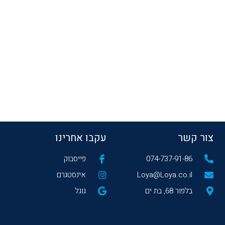
צור קשר
עקבו אחרינו
074-737-91-86
פייסבוק
Loya@Loya.co.il
אינסטגרם
בלפור 68, בת ים
גוגל